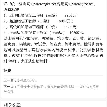
证书统一查询网址
www.zgks.net
,
备用网址
www.jypc.net
。
收费标准
1
、助理船舶舾装工程师（三级）
3800
元；
2
、船舶舾装工程师（二级）
6800
元；
3
、高级船舶舾装工程师（一级）
9800
元；
4
、正高级船舶舾装工程师（正高级）
16800
元。
以上费用包含报名费、教材费、培训费、认证费、命题费、
监考费、场地费、考试费、阅卷费、评审费等。除培训费各
地可以调整外，其他收费国内外统一标准。公共课教材免
费，教材上带有“
JYPC
全国职业资格考试认证中心指定教
材”字样，为正式出版教材。
标签
上一篇：
委托收款地址
下一篇：
完善安全评价体系，夯实技能管理根基——JYPC的探索
与实践
相关文章