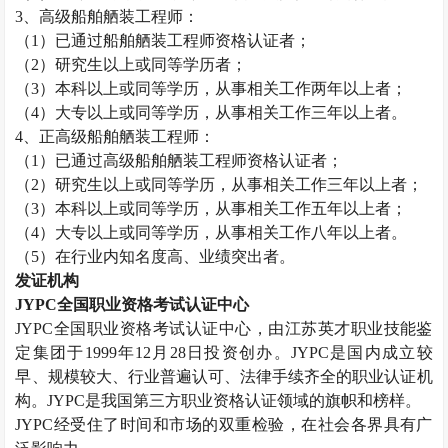
3
、高级船舶舾装工程师：
（
1
）已通过船舶舾装工程师资格认证者；
（
2
）研究生以上或同等学历者；
（
3
）本科以上或同等学历，从事相关工作两年以上者；
（
4
）大专以上或同等学历，从事相关工作三年以上者。
4
、正高级船舶舾装工程师：
（
1
）已通过高级船舶舾装工程师资格认证者；
（
2
）研究生以上或同等学历，从事相关工作三年以上者；
（
3
）本科以上或同等学历，从事相关工作五年以上者；
（
4
）大专以上或同等学历，从事相关工作八年以上者。
（
5
）在行业内知名度高、业绩突出者。
发证机构
JYPC
全国职业资格考试认证中心
JYPC
全国职业资格考试认证中心，由江苏英才职业技能鉴
定集团于
1999
年
12
月
28
日投资创办。
JYPC
是国内成立较
早、规模较大、行业普遍认可、法律手续齐全的职业认证机
构。
JYPC
是我国第三方职业资格认证领域的旗帜和榜样。
JYPC
经受住了时间和市场的双重检验，在社会各界具有广