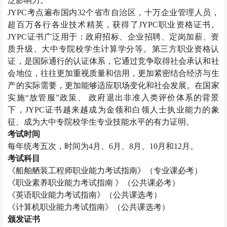
泛影响力。
JYPC
考点遍布国内
32
个省市自治区，十万企业管理人员，
超百万各行各业技术精英，获得了
JYPC
职业资格证书。
JYPC
证书广泛用于：政府招标、企业招聘、定岗加薪、资
质升级、大中专院校学生计算学分等。第三方职业资格认
证，是国际通行的认证体系，它通过竞争取得社会承认和社
会地位，往往更加重视质量和信用，更加紧密结合经济与生
产的实际需要，更加能够适应职场变化和社会发展。在国家
实施“放管服”政策、 政府退出非准入类评价体系的背景
下，
JYPC
证书越来越成为金领和白领人士执业能力的象
征、成为大中专院校学生专业技能水平的有力证明。
考试时间
每年统考五次，时间为
4
月、
6
月、
8
月、
10
月和
12
月。
考试科目
《船舶舾装工程师职业能力考试指南》（专业课必考）
《职业素养职业能力考试指南 》（公共课必考）
《英语职业能力考试指南》（公共课选考）
《计算机职业能力考试指南》（公共课选考）
颁发证书