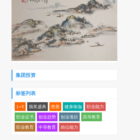
集团投资
标签列表
1+X
颁奖盛典
慈善
健身瑜伽
职业能力
职业证书
创业趋势
创业项目
高等教育
职业教育
中等教育
岗位能力