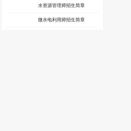
水资源管理师招生简章
微水电利用师招生简章
水利安全项目管理师招生简章
微水电利用师招生简章
水环境工程师招生简章
新闻动态
证书介绍
考前须知
证书大全
学员报名
合作加盟
联系我们
地址：南京市新街口中山东路9号 邮箱：china@zgks.net
JYPC职业
资格证书网
.