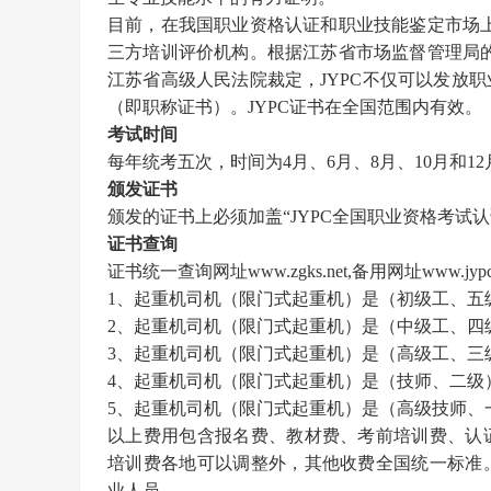
目前，在我国职业资格认证和职业技能鉴定市场
三方培训评价机构。根据江苏省市场监督管理局的
江苏省高级人民法院裁定，JYPC不仅可以发放
（即职称证书）。JYPC证书在全国范围内有效。
考试时间
每年统考五次，时间为
4月、6月、8月、10月和1
颁发证书
颁发的证书上必须加盖
“
JYPC全国职业资格考试
证书查询
证书统一查询网址
www.zgks.net
,备用网址
www.jypc
1、起重机司机（限门式起重机）是（初级工、五
2、起重机司机（限门式起重机）是（中级工、四
3、起重机司机（限门式起重机）是（高级工、三
4、起重机司机（限门式起重机）是（技师、二级）
5、起重机司机（限门式起重机）是（高级技师、一
以上费用包含报名费、教材费、考前培训费、认
培训费各地可以调整外，其他收费全国统一标准
业人员