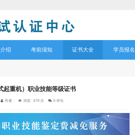
书介绍
考前须知
证书大全
学员报名
式起重机）职业技能等级证书
作者 :
浏览 : 479 次
0 评论