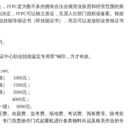
上，
JYPC是为数不多的拥有合法合规营业执照和经营范围的第
决定，JYPC可以独立发证，无需人社部门授权或备案。根据
职业技能等级证书（即技能证书），而且可以发放职业资格证书
2月。
认证中心职业技能鉴定专用章
”
钢印，方才有效。
.net
。
级）
1000元；
级）
1500元；
级）
2000元；
 4000元；
级） 6000元。
证费、命题费、监考费、场地费、考试费、阅卷费等。除考前
专门负责操作门式起重机进行各类物料吊运及相关作业的
。
专