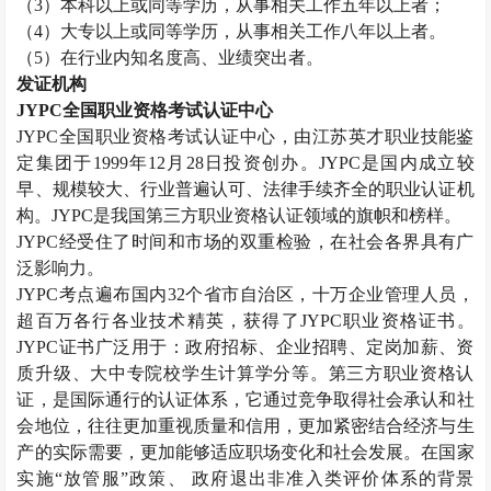
（
3
）本科以上或同等学历，从事相关工作五年以上者；
（
4
）大专以上或同等学历，从事相关工作八年以上者。
（
5
）在行业内知名度高、业绩突出者。
发证机构
JYPC
全国职业资格考试认证中心
JYPC
全国职业资格考试认证中心，由江苏英才职业技能鉴
定集团于
1999
年
12
月
28
日投资创办。
JYPC
是国内成立较
早、规模较大、行业普遍认可、法律手续齐全的职业认证机
构。
JYPC
是我国第三方职业资格认证领域的旗帜和榜样。
JYPC
经受住了时间和市场的双重检验，在社会各界具有广
泛影响力。
JYPC
考点遍布国内
32
个省市自治区，十万企业管理人员，
超百万各行各业技术精英，获得了
JYPC
职业资格证书。
JYPC
证书广泛用于：政府招标、企业招聘、定岗加薪、资
质升级、大中专院校学生计算学分等。第三方职业资格认
证，是国际通行的认证体系，它通过竞争取得社会承认和社
会地位，往往更加重视质量和信用，更加紧密结合经济与生
产的实际需要，更加能够适应职场变化和社会发展。在国家
实施“放管服”政策、 政府退出非准入类评价体系的背景