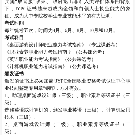
实施“放管服”政策、 政府退出非准入类评价体系的背景
下，
JYPC
证书越来越成为金领和白领人士执业能力的象
征、成为大中专院校学生专业技能水平的有力证明。
考试时间
每年统考五次，时间为
4
月、
6
月、
8
月、
10
月和
12
月。
考试科目
《桌面游戏设计师职业能力考试指南》（专业课必考）
《职业素养职业能力考试指南 》（公共课必考）
《英语职业能力考试指南》（公共课选考）
《计算机职业能力考试指南》（公共课选考）
颁发证书
颁发的证书上必须加盖“
JYPC
全国职业资格考试认证中心职
业技能鉴定专用章”钢印，方才有效。
1
、助理桌面游戏设计师（三级）、职业素养等级证书（三
级）。
选修英语或计算机的，颁发职业英语（三级）、计算机应用
技术（三级）。
2
、桌面游戏设计师（二级）、职业素养等级证书（二
级）。