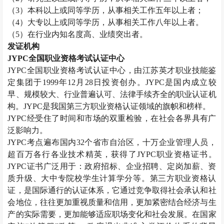
（
3
）本科以上或同等学历，从事相关工作五年以上者；
（
4
）大专以上或同等学历，从事相关工作八年以上者。
（
5
）在行业内知名度高、业绩突出者。
发证机构
JYPC
全国职业资格考试认证中心
JYPC
全国职业资格考试认证中心，由江苏英才职业技能鉴
定集团于
1999
年
12
月
28
日投资创办。
JYPC
是国内成立较
早、规模较大、行业普遍认可、法律手续齐全的职业认证机
构。
JYPC
是我国第三方职业资格认证领域的旗帜和榜样。
JYPC
经受住了时间和市场的双重检验，在社会各界具有广
泛影响力。
JYPC
考点遍布国内
32
个省市自治区，十万企业管理人员，
超百万各行各业技术精英，获得了
JYPC
职业资格证书。
JYPC
证书广泛用于：政府招标、企业招聘、定岗加薪、资
质升级、大中专院校学生计算学分等。第三方职业资格认
证，是国际通行的认证体系，它通过竞争取得社会承认和社
会地位，往往更加重视质量和信用，更加紧密结合经济与生
产的实际需要，更加能够适应职场变化和社会发展。在国家